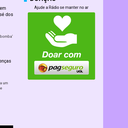
Ajude a Rádio se manter no ar
 em
osé dos
a bomba'
oenças
o
ra um
ve