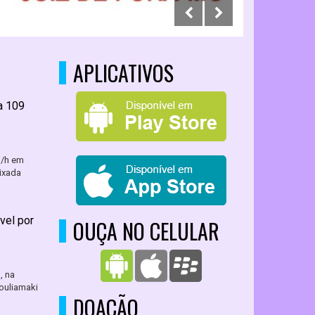
APLICATIVOS
a 109
m/h em
ixada
vel por
OUÇA NO CELULAR
, na
ouliamaki
DOAÇÃO